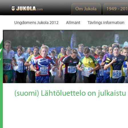
Om Jukola
1949 - 20
Ungdomens Jukola 2012
Allmänt
Tävlings information
(suomi) Lähtöluettelo on julkaistu