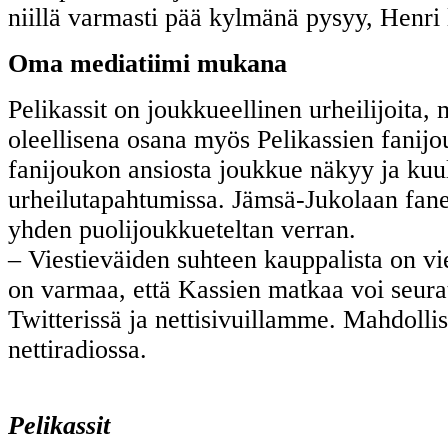
niillä varmasti pää kylmänä pysyy, Henri 
Oma mediatiimi mukana
Pelikassit on joukkueellinen urheilijoita, m
oleellisena osana myös Pelikassien fanijo
fanijoukon ansiosta joukkue näkyy ja kuul
urheilutapahtumissa. Jämsä-Jukolaan fane
yhden puolijoukkueteltan verran.
– Viestieväiden suhteen kauppalista on vi
on varmaa, että Kassien matkaa voi seura
Twitterissä ja nettisivuillamme. Mahdolli
nettiradiossa.
Pelikassit