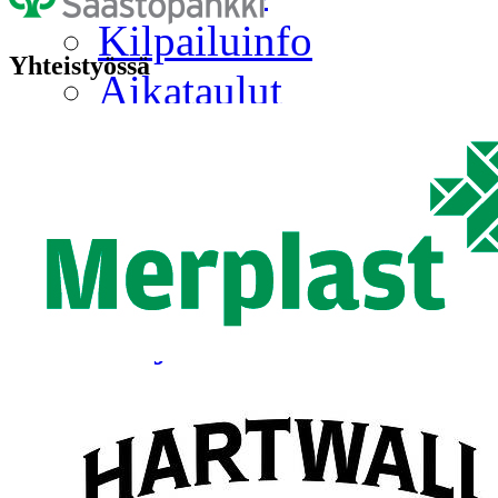
Kilpailuinfo
Yhteistyössä
Aikataulut
Jukolaliikenne
Kilpailualueen vanhat 
Kilpailukeskuksen kart
Kilpailuohjeet
Majoitus
Näin toimitaan Jämsä-
Kilpailukutsu
Ilmoittautuminen