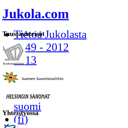
Jukola.com
Tietoa Jukolasta
Taustayhteisöt
1949 - 2012
2013
2014 -
Yhteistyössä