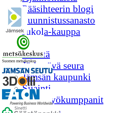
Pääsihteerin blogi
Suunnistussanasto
Jukola-kauppa
Yleistä
Yleistä
Suomen metsäkeskus
Järjestävä seura
Jämsän kaupunki
Sijainti
Yhteistyökumppanit
Kilpailuinfo