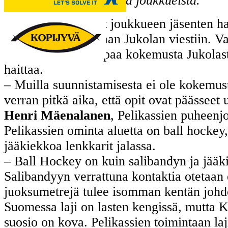
Pelikassit on yksi näistä joukkueista.
Kaikkien Pelikassit joukkueen jäsenten h
päästä joskus mukaan Jukolan viestiin. Va
henkilöllä on aiempaa kokemusta Jukolasta
haittaa.
– Muilla suunnistamisesta ei ole kokemusta
verran pitkä aika, että opit ovat päässee
Henri Mäenalanen
, Pelikassien puheenjo
Pelikassien ominta aluetta on ball hockey,
jääkiekkoa lenkkarit jalassa.
– Ball Hockey on kuin salibandyn ja jääk
Salibandyyn verrattuna kontaktia otetaa
juoksumetrejä tulee isomman kentän joh
Suomessa laji on lasten kengissä, mutta 
suosio on kova. Pelikassien toimintaan laji