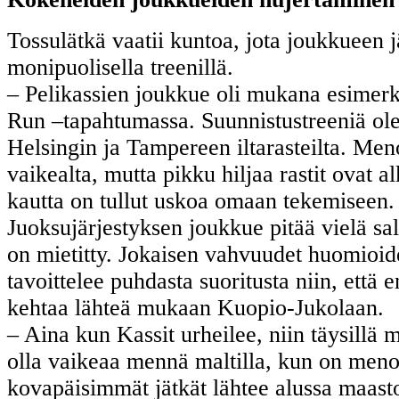
Tossulätkä vaatii kuntoa, jota joukkueen j
monipuolisella treenillä.
– Pelikassien joukkue oli mukana esimerk
Run –tapahtumassa. Suunnistustreeniä o
Helsingin ja Tampereen iltarasteilta. Meno
vaikealta, mutta pikku hiljaa rastit ovat al
kautta on tullut uskoa omaan tekemiseen.
Juoksujärjestyksen joukkue pitää vielä sa
on mietitty. Jokaisen vahvuudet huomioi
tavoittelee puhdasta suoritusta niin, että 
kehtaa lähteä mukaan Kuopio-Jukolaan.
– Aina kun Kassit urheilee, niin täysillä
olla vaikeaa mennä maltilla, kun on meno
kovapäisimmät jätkät lähtee alussa maasto