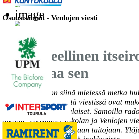
Osuusisännät - Venlojen viesti
Joukkueellinen itseir
ne missaa sen
Jukolan viesti on siinä mielessä metka hu
urheilutapahtuma, että viestissä ovat muk
mahdolliset ensikertalaiset. Samoilla rad
aikaan. Vuosittain Jukolan ja Venlojen vie
ensikertalaisia testaamaan taitojaan. Ylö