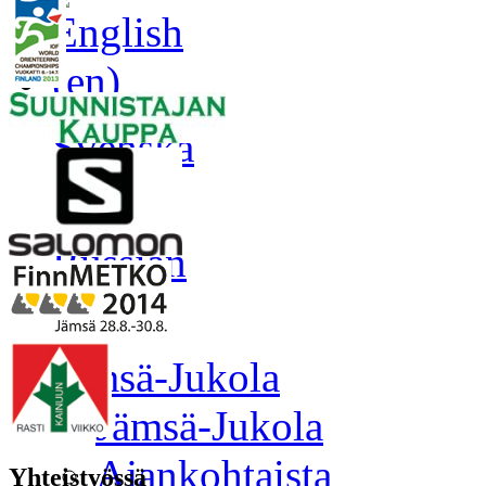
Jämsä-Jukola
Jämsä-Jukola
Ajankohtaista
Yhteistyössä