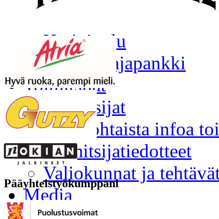
Harjoituskielto
Harjoittelu
Suunnistajapankki
Toimitsijat
Toimitsijat
Ajankohtaista infoa toi
Toimitsijatiedotteet
Valiokunnat ja tehtävä
Pääyhteistyökumppani
Media
Media