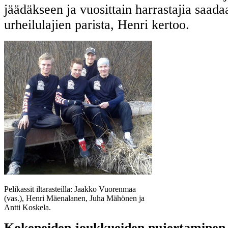
jäädäkseen ja vuosittain harrastajia saadaa
urheilulajien parista, Henri kertoo.
Pelikassit iltarasteilla: Jaakko Vuorenmaa
(vas.), Henri Mäenalanen, Juha Mähönen ja
Antti Koskela.
Kokeneiden joukkueiden nujertaminen 