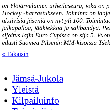
on Ylöjärveläinen urheiluseura, joka on p
Hockey -harrastukseen. Toiminta on laaje
aktiivisia jäseniä on nyt yli 100. Toimin
jalkapalloa, jääkiekkoa ja salibandyä. Pe
sijoitus lajin Euro Cupissa on sija 5. Vu
edusti Suomea Pilsenin MM-kisoissa Tšeki
« Takaisin
Jämsä-Jukola
Yleistä
Kilpailuinfo