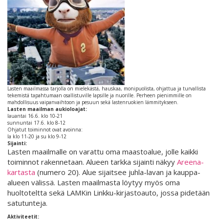
Lasten maailmassa tarjolla on mielekästä, hauskaa, monipuolista, ohjattua ja turvallista
tekemistä tapahtumaan osallistuville lapsille ja nuorille. Perheen pienimmille on
mahdollisuus vaipanvaihtoon ja pesuun sekä lastenruokien lämmitykseen.
Lasten maailman aukioloajat:
lauantai 16.6. klo 10-21
sunnuntai 17.6. klo 8-12
Ohjatut toiminnot ovat avoinna:
la klo 11-20 ja su klo 9-12
Sijainti:
Lasten maailmalle on varattu oma maastoalue, jolle kaikki
toiminnot rakennetaan. Alueen tarkka sijainti näkyy
Areena-
kartasta
(numero 20). Alue sijaitsee juhla-lavan ja kauppa-
alueen välissä. Lasten maailmasta löytyy myös oma
huoltoteltta sekä LAMKin Linkku-kirjastoauto, jossa pidetään
satutunteja.
Aktiviteetit: