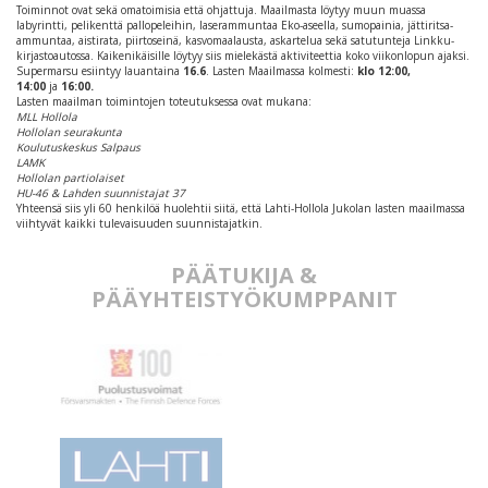
Toiminnot ovat sekä omatoimisia että ohjattuja. Maailmasta löytyy muun muassa
labyrintti, pelikenttä pallopeleihin, laserammuntaa Eko-aseella, sumopainia, jättiritsa-
ammuntaa, aistirata, piirtoseinä, kasvomaalausta, askartelua sekä satutunteja Linkku-
kirjastoautossa. Kaikenikäisille löytyy siis mielekästä aktiviteettia koko viikonlopun ajaksi.
Supermarsu esiintyy lauantaina
16.6
. Lasten Maailmassa kolmesti:
klo 12:00,
14:00
ja
16:00.
Lasten maailman toimintojen toteutuksessa ovat mukana:
MLL Hollola
Hollolan seurakunta
Koulutuskeskus Salpaus
LAMK
Hollolan partiolaiset
HU-46 & Lahden suunnistajat 37
Yhteensä siis yli 60 henkilöä huolehtii siitä, että Lahti-Hollola Jukolan lasten maailmassa
viihtyvät kaikki tulevaisuuden suunnistajatkin.
PÄÄTUKIJA &
PÄÄYHTEISTYÖKUMPPANIT