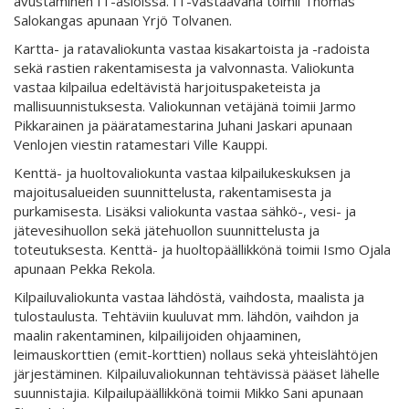
avustaminen IT-asioissa. IT-vastaavana toimii Thomas
Salokangas apunaan Yrjö Tolvanen.
Kartta- ja ratavaliokunta vastaa kisakartoista ja -radoista
sekä rastien rakentamisesta ja valvonnasta. Valiokunta
vastaa kilpailua edeltävistä harjoituspaketeista ja
mallisuunnistuksesta. Valiokunnan vetäjänä toimii Jarmo
Pikkarainen ja pääratamestarina Juhani Jaskari apunaan
Venlojen viestin ratamestari Ville Kauppi.
Kenttä- ja huoltovaliokunta vastaa kilpailukeskuksen ja
majoitusalueiden suunnittelusta, rakentamisesta ja
purkamisesta. Lisäksi valiokunta vastaa sähkö-, vesi- ja
jätevesihuollon sekä jätehuollon suunnittelusta ja
toteutuksesta. Kenttä- ja huoltopäällikkönä toimii Ismo Ojala
apunaan Pekka Rekola.
Kilpailuvaliokunta vastaa lähdöstä, vaihdosta, maalista ja
tulostaulusta. Tehtäviin kuuluvat mm. lähdön, vaihdon ja
maalin rakentaminen, kilpailijoiden ohjaaminen,
leimauskorttien (emit-korttien) nollaus sekä yhteislähtöjen
järjestäminen. Kilpailuvaliokunnan tehtävissä pääset lähelle
suunnistajia. Kilpailupäällikkönä toimii Mikko Sani apunaan