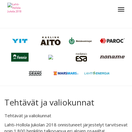
Toggle
navigat
Tehtävät ja valiokunnat
Tehtävät ja valiokunnat
Lahti-Hollola Jukolan 2018 onnistuneet järjestelyt tarvitsevat
noin 1.800 henkilön talkooapua eri alojen osaajilta!