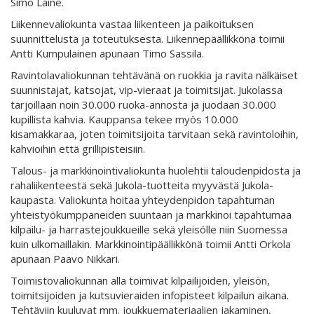
Simo Laine.
Liikennevaliokunta vastaa liikenteen ja paikoituksen
suunnittelusta ja toteutuksesta. Liikennepäällikkönä toimii
Antti Kumpulainen apunaan Timo Sassila.
Ravintolavaliokunnan tehtävänä on ruokkia ja ravita nälkäiset
suunnistajat, katsojat, vip-vieraat ja toimitsijat. Jukolassa
tarjoillaan noin 30.000 ruoka-annosta ja juodaan 30.000
kupillista kahvia. Kauppansa tekee myös 10.000
kisamakkaraa, joten toimitsijoita tarvitaan sekä ravintoloihin,
kahvioihin että grillipisteisiin.
Talous- ja markkinointivaliokunta huolehtii taloudenpidosta ja
rahaliikenteestä sekä Jukola-tuotteita myyvästä Jukola-
kaupasta. Valiokunta hoitaa yhteydenpidon tapahtuman
yhteistyökumppaneiden suuntaan ja markkinoi tapahtumaa
kilpailu- ja harrastejoukkueille sekä yleisölle niin Suomessa
kuin ulkomaillakin. Markkinointipäällikkönä toimii Antti Orkola
apunaan Paavo Nikkari.
Toimistovaliokunnan alla toimivat kilpailijoiden, yleisön,
toimitsijoiden ja kutsuvieraiden infopisteet kilpailun aikana.
Tehtäviin kuuluvat mm. joukkuemateriaalien jakaminen,