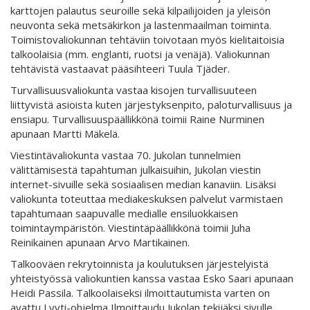
karttojen palautus seuroille sekä kilpailijoiden ja yleisön
neuvonta sekä metsäkirkon ja lastenmaailman toiminta.
Toimistovaliokunnan tehtäviin toivotaan myös kielitaitoisia
talkoolaisia (mm. englanti, ruotsi ja venäjä). Valiokunnan
tehtävistä vastaavat pääsihteeri Tuula Tjäder.
Turvallisuusvaliokunta vastaa kisojen turvallisuuteen
liittyvistä asioista kuten järjestyksenpito, paloturvallisuus ja
ensiapu. Turvallisuuspäällikkönä toimii Raine Nurminen
apunaan Martti Mäkelä.
Viestintävaliokunta vastaa 70. Jukolan tunnelmien
välittämisestä tapahtuman julkaisuihin, Jukolan viestin
internet-sivuille sekä sosiaalisen median kanaviin. Lisäksi
valiokunta toteuttaa mediakeskuksen palvelut varmistaen
tapahtumaan saapuvalle medialle ensiluokkaisen
toimintaympäristön. Viestintäpäällikkönä toimii Juha
Reinikainen apunaan Arvo Martikainen.
Talkooväen rekrytoinnista ja koulutuksen järjestelyistä
yhteistyössä valiokuntien kanssa vastaa Esko Saari apunaan
Heidi Passila. Talkoolaiseksi ilmoittautumista varten on
avattu Lyyti-ohjelma Ilmoittaudu Jukolan tekijäksi sivulle.