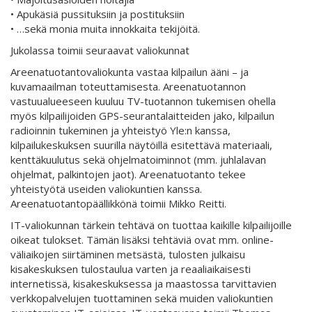
• Apukäsiä pussituksiin ja postituksiin
• …sekä monia muita innokkaita tekijöitä.
Jukolassa toimii seuraavat valiokunnat
Areenatuotantovaliokunta vastaa kilpailun ääni – ja
kuvamaailman toteuttamisesta. Areenatuotannon
vastuualueeseen kuuluu TV-tuotannon tukemisen ohella
myös kilpailijoiden GPS-seurantalaitteiden jako, kilpailun
radioinnin tukeminen ja yhteistyö Yle:n kanssa,
kilpailukeskuksen suurilla näytöillä esitettävä materiaali,
kenttäkuulutus sekä ohjelmatoiminnot (mm. juhlalavan
ohjelmat, palkintojen jaot). Areenatuotanto tekee
yhteistyötä useiden valiokuntien kanssa.
Areenatuotantopäällikkönä toimii Mikko Reitti.
IT-valiokunnan tärkein tehtävä on tuottaa kaikille kilpailijoille
oikeat tulokset. Tämän lisäksi tehtäviä ovat mm. online-
väliaikojen siirtäminen metsästä, tulosten julkaisu
kisakeskuksen tulostaulua varten ja reaaliaikaisesti
internetissä, kisakeskuksessa ja maastossa tarvittavien
verkkopalvelujen tuottaminen sekä muiden valiokuntien