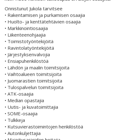
Onnistunut Jukola tarvitsee
• Rakentamisen ja purkamisen osaajia
• Huolto- ja kenttätehtävien osaajia
• Markkinointiosaajia
• Liikenteenohjaajia
• Toimistotyöntekijöitä
• Ravintolatyöntekijöitä
• Järjestyksenvalvojia
• Ensiapuhenkilöstöä
• Lähdön ja maalin toimitsijoita
• Vaihtoalueen toimitsijoita
• Juomarastien toimitsijoita
• Tulospalvelun toimitsijoita
• ATK-osaajia
• Median opastajia
• Uutis- ja kuvatoimittajia
• SOME-osaajia
• Tulkkeja
• Kutsuvierastoimintojen henkilöstöä
• Autonkuljettajia
• Majoitusasioiden hoitajia