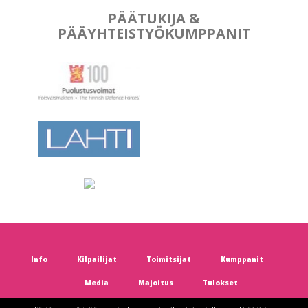
PÄÄTUKIJA &
PÄÄYHTEISTYÖKUMPPANIT
Info
Kilpailijat
Toimitsijat
Kumppanit
Media
Majoitus
Tulokset