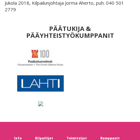
Jukola 2018, Kilpailunjohtaja Jorma Aherto, puh. 040 501
2779
PÄÄTUKIJA &
PÄÄYHTEISTYÖKUMPPANIT
Info
Kilpailijat
Toimitsijat
Kumppanit