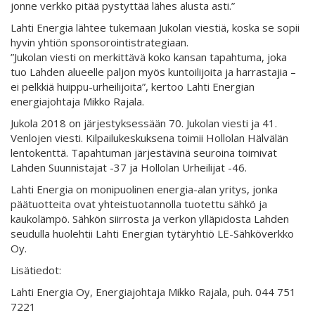
jonne verkko pitää pystyttää lähes alusta asti.”
Lahti Energia lähtee tukemaan Jukolan viestiä, koska se sopii
hyvin yhtiön sponsorointistrategiaan.
”Jukolan viesti on merkittävä koko kansan tapahtuma, joka
tuo Lahden alueelle paljon myös kuntoilijoita ja harrastajia –
ei pelkkiä huippu-urheilijoita”, kertoo Lahti Energian
energiajohtaja Mikko Rajala.
Jukola 2018 on järjestyksessään 70. Jukolan viesti ja 41.
Venlojen viesti. Kilpailukeskuksena toimii Hollolan Hälvälän
lentokenttä. Tapahtuman järjestävinä seuroina toimivat
Lahden Suunnistajat -37 ja Hollolan Urheilijat -46.
Lahti Energia on monipuolinen energia-alan yritys, jonka
päätuotteita ovat yhteistuotannolla tuotettu sähkö ja
kaukolämpö. Sähkön siirrosta ja verkon ylläpidosta Lahden
seudulla huolehtii Lahti Energian tytäryhtiö LE-Sähköverkko
Oy.
Lisätiedot:
Lahti Energia Oy, Energiajohtaja Mikko Rajala, puh. 044 751
7221