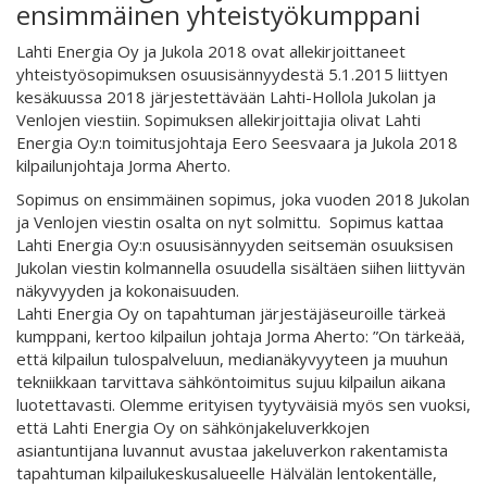
ensimmäinen yhteistyökumppani
Lahti Energia Oy ja Jukola 2018 ovat allekirjoittaneet
yhteistyösopimuksen osuusisännyydestä 5.1.2015 liittyen
kesäkuussa 2018 järjestettävään Lahti-Hollola Jukolan ja
Venlojen viestiin. Sopimuksen allekirjoittajia olivat Lahti
Energia Oy:n toimitusjohtaja Eero Seesvaara ja Jukola 2018
kilpailunjohtaja Jorma Aherto.
Sopimus on ensimmäinen sopimus, joka vuoden 2018 Jukolan
ja Venlojen viestin osalta on nyt solmittu. Sopimus kattaa
Lahti Energia Oy:n osuusisännyyden seitsemän osuuksisen
Jukolan viestin kolmannella osuudella sisältäen siihen liittyvän
näkyvyyden ja kokonaisuuden.
Lahti Energia Oy on tapahtuman järjestäjäseuroille tärkeä
kumppani, kertoo kilpailun johtaja Jorma Aherto: ”On tärkeää,
että kilpailun tulospalveluun, medianäkyvyyteen ja muuhun
tekniikkaan tarvittava sähköntoimitus sujuu kilpailun aikana
luotettavasti. Olemme erityisen tyytyväisiä myös sen vuoksi,
että Lahti Energia Oy on sähkönjakeluverkkojen
asiantuntijana luvannut avustaa jakeluverkon rakentamista
tapahtuman kilpailukeskusalueelle Hälvälän lentokentälle,