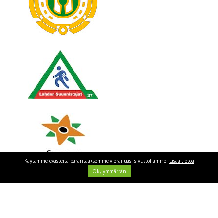
Käytämme evästeitä parantaaksemme vierailuasi sivustollamme.
Lisää tietoa
Ok, ymmärrän