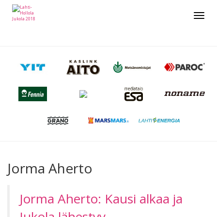
Toggle
navigat
Jorma Aherto
Jorma Aherto: Kausi alkaa ja
Jukola lähestyy