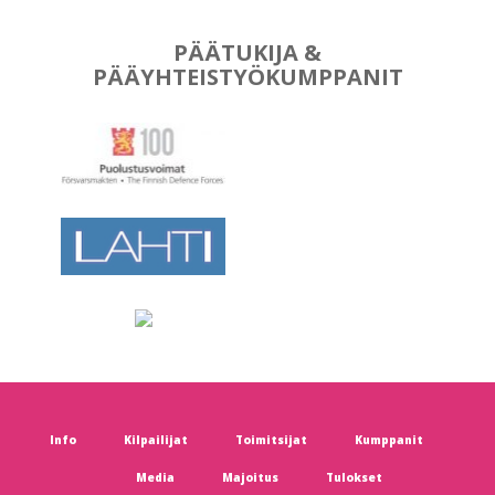
PÄÄTUKIJA &
PÄÄYHTEISTYÖKUMPPANIT
Info
Kilpailijat
Toimitsijat
Kumppanit
Media
Majoitus
Tulokset