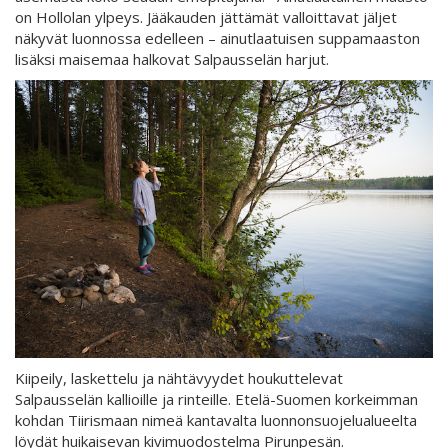
on Hollolan ylpeys. Jääkauden jättämät valloittavat jäljet
näkyvät luonnossa edelleen – ainutlaatuisen suppamaaston
lisäksi maisemaa halkovat Salpausselän harjut.
Kiipeily, laskettelu ja nähtävyydet houkuttelevat
Salpausselän kallioille ja rinteille. Etelä-Suomen korkeimman
kohdan Tiirismaan nimeä kantavalta luonnonsuojelualueelta
löydät huikaisevan kivimuodostelma Pirunpesän.