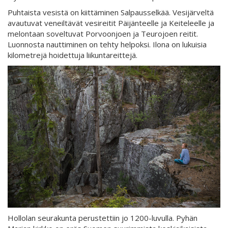
Puhtaista vesistä on kiittäminen Salpausselkää. Vesijärveltä
avautuvat veneiltävät vesireitit Päijänteelle ja Keiteleelle ja
melontaan soveltuvat Porvoonjoen ja Teurojoen reitit.
Luonnosta nauttiminen on tehty helpoksi. Ilona on lukuisia
kilometrejä hoidettuja liikuntareittejä.
Hollolan seurakunta perustettiin jo 1200-luvulla. Pyhän