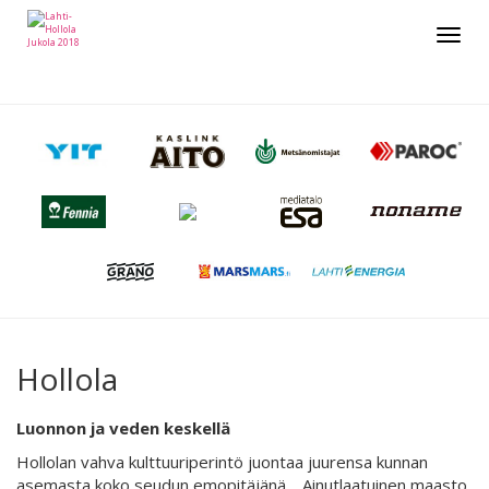
Toggle
navigat
Hollola
Luonnon ja veden keskellä
Hollolan vahva kulttuuriperintö juontaa juurensa kunnan
asemasta koko seudun emopitäjänä. Ainutlaatuinen maasto