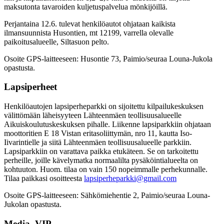
maksutonta tavaroiden kuljetuspalvelua mönkijöillä.
Perjantaina 12.6. tulevat henkilöautot ohjataan kaikista
ilmansuunnista Husontien, mt 12199, varrella olevalle
paikoitusalueelle, Siltasuon pelto.
Osoite GPS-laitteeseen: Husontie 73, Paimio/seuraa Louna-Jukola
opastusta.
Lapsiperheet
Henkilöautojen lapsiperheparkki on sijoitettu kilpailukeskuksen
välittömään läheisyyteen Lähteenmäen teollisuusalueelle
Aikuiskoulutuskeskuksen pihalle. Liikenne lapsiparkkiin ohjataan
moottoritien E 18 Vistan eritasoliittymän, nro 11, kautta Iso-
Iivarintielle ja siitä Lähteenmäen teollisuusalueelle parkkiin.
Lapsiparkkiin on varattava paikka etukäteen. Se on tarkoitettu
perheille, joille kävelymatka normaalilta pysäköintialueelta on
kohtuuton. Huom. tilaa on vain 150 nopeimmalle perhekunnalle.
Tilaa paikkasi osoitteesta
lapsiperheparkki@gmail.com
Osoite GPS-laitteeseen: Sähkömiehentie 2, Paimio/seuraa Louna-
Jukolan opastusta.
Media, VIP