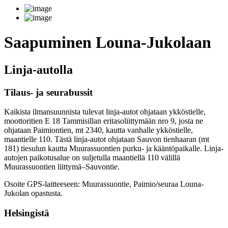
Saapuminen Louna-Jukolaan
Linja-autolla
Tilaus- ja seurabussit
Kaikista ilmansuunnista tulevat linja-autot ohjataan ykköstielle,
moottoritien E 18 Tammisillan eritasoliittymään nro 9, josta ne
ohjataan Paimiontien, mt 2340, kautta vanhalle ykköstielle,
maantielle 110. Tästä linja-autot ohjataan Sauvon tienhaaran (mt
181) tiesulun kautta Muurassuontien purku- ja kääntöpaikalle. Linja-
autojen paikotusalue on suljetulla maantiellä 110 välillä
Muurassuontien liittymä–Sauvontie.
Osoite GPS-laitteeseen: Muurassuontie, Paimio/seuraa Louna-
Jukolan opastusta.
Helsingistä