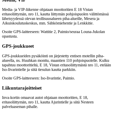
Media- ja VIP-liikenne ohjataan moottoritien E 18 Vistan
eritasoliittymän, nro 11, kautta liittymän pohjoispuolen välittömässä
läheisyydessä olevan teollisuusalueen piha-alueille, Mesera ja
Aikuiskoulutuskeskus, mm. Sähkömiehentie ja Lenkkitie.
Osoite GPS-laitteeseen: Wattitie 2, Paimio/seuraa Louna-Jukolan
opastusta.
GPS-joukkueet
GPS-joukkueiden pysäköinti on järjestetty entisen motellin piha-
alueella, ns. Huuhkan monttu, maantien 110 pohjoispuolelle. Kulku
tapahtuu moottoritieltä, E 18, Vistan eritasoliittymästä nro 11, etelään
Iso-Iivarintielle ja siitä tiesulun kautta parkkiin.
Osoite GPS-laitteeseen: Iso-Iivarintie, Paimio.
Liikuntarajoitteiset
Inva-kortin omaavat autot ohjataan moottoritien, E 18,
eritasoliittymän, nro 11, kautta Ajurintielle ja siitä Nesteen
palveluaseman pihalle.