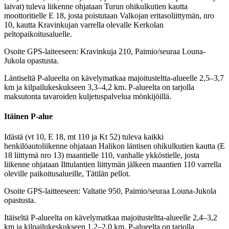
laivat) tuleva liikenne ohjataan Turun ohikulkutien kautta
moottoritielle E 18, josta poistutaan Valkojan eritasoliittymän, nro
10, kautta Kravinkujan varrella olevalle Kerkolan
peltopaikoitusaluelle.
Osoite GPS-laiteeseen: Kravinkuja 210, Paimio/seuraa Louna-
Jukola opastusta.
Läntiseltä P-alueelta on kävelymatkaa majoitusteltta-alueelle 2,5–3,7
km ja kilpailukeskukseen 3,3–4,2 km. P-alueelta on tarjolla
maksutonta tavaroiden kuljetuspalvelua mönkijöillä.
Itäinen P-alue
Idästä (vt 10, E 18, mt 110 ja Kt 52) tuleva kaikki
henkilöautoliikenne ohjataan Halikon läntisen ohikulkutien kautta (E
18 liittymä nro 13) maantielle 110, vanhalle ykköstielle, josta
liikenne ohjataan Ilttulantien liittymän jälkeen maantien 110 varrella
oleville paikoitusalueille, Tätilän pellot.
Osoite GPS-laitteeseen: Valtatie 950, Paimio/seuraa Louna-Jukola
opastusta.
Itäiseltä P-alueelta on kävelymatkaa majoitusteltta-alueelle 2,4–3,2
km ja kilpailukeskukseen 1,2–2,0 km. P-alueelta on tarjolla