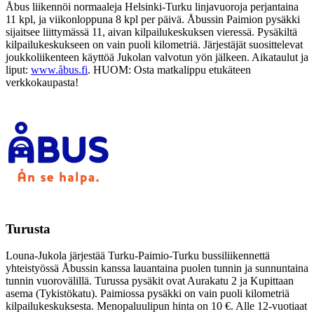
Åbus liikennöi normaaleja Helsinki-Turku linjavuoroja perjantaina
11 kpl, ja viikonloppuna 8 kpl per päivä. Åbussin Paimion pysäkki
sijaitsee liittymässä 11, aivan kilpailukeskuksen vieressä. Pysäkiltä
kilpailukeskukseen on vain puoli kilometriä. Järjestäjät suosittelevat
joukkoliikenteen käyttöä Jukolan valvotun yön jälkeen. Aikataulut ja
liput:
www.åbus.fi
. HUOM: Osta matkalippu etukäteen
verkkokaupasta!
Turusta
Louna-Jukola järjestää Turku-Paimio-Turku bussiliikennettä
yhteistyössä Åbussin kanssa lauantaina puolen tunnin ja sunnuntaina
tunnin vuorovälillä. Turussa pysäkit ovat Aurakatu 2 ja Kupittaan
asema (Tykistökatu). Paimiossa pysäkki on vain puoli kilometriä
kilpailukeskuksesta. Menopaluulipun hinta on 10 €. Alle 12-vuotiaat