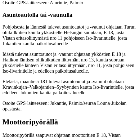
Osoite GPS-laitteeseen: Ajurintie, Paimio.
Asuntoautolla tai -vaunulla
Pohjoisesta ja lännestä tulevat asuntoautot ja -vaunut ohjataan Turun
ohikulkutien kautta ykköstielle Helsingin suuntaan, E 18, josta
Vistan eritasoliittymästä nro 11 pohjoiseen Iso-Iivarintielle, josta
Jukantien kautta paikoitusalueelle.
Idästä tulevat asuntoautot ja -vaunut ohjataan ykköstien E 18 ja
Halikon läntisen ohikulkutien liittymän, nro 13, kautta suoraan
ykköstielle länteen Vistan eritasoliittymään, nro 11, josta pohjoiseen
Iso-Iivarintielle ja edelleen paikoitusalueelle.
Etelästä, maantietä 181 tulevat asuntoautot ja -vaunut ohjataan
Kravinkujan–Valkojantien–Syybyntien kautta Iso-Iivarintielle, josta
edelleen Jukantien kautta paikoitusalueelle.
Osoite GPS-laitteeseen: Jukantie, Paimio/seuraa Louna-Jukolan
opastusta.
Moottoripyörällä
Moottoripyörillä saapuvat ohjataan moottoritien E 18, Vistan