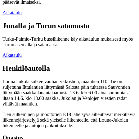
pääsevät ilmaiseksi.
Aikataulu
Junalla ja Turun satamasta
Turku-Paimio-Turku bussiliikenne käy aikataulun mukaisesti myös
Turun asemalla ja satamassa.
Aikataulu
Henkilöautolla
Louna-Jukola sulkee vanhan ykköstien, maantien 110. Tie on
suljettuna Ilttulantien liittymästä Salosta päin tultaessa Sauvontien
liittymään saakka lauantaiaamusta 13.6. klo 6.00 aina sunnuntai-
iltaan 14.6. klo 18.00 saakka. Jukolan ja Venlojen viestien radat
ylittävät maantien.
Tien sulkeminen ja moottorien E18 läheisyys aiheuttavat merkittäviä
liikennejärjestelyjä sekä yleiselle liikenteelle, että Louna-Jukolan
liikenteelle ja autojen paikoitukselle.
Opastus