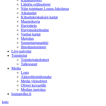
Kilpailuohjeet
Lähdön erillisohjeet
Näin toimitaan Louna-Jukolassa
Aikataulut
Kilpailukeskuksen kartat
Maastokuvia
Harjoittelu
Harjoituskieltoalue
Vanhat kartat
Majoitus
Suunnistajapankki
Ilmoittautuminen
Live-palvelut
Toimitsijat
Toimitsijatiedotteet
Talkooasut
Media
Logo
Akkreditointilomake
Media yleisohjeet
Ohjeet kuvaajille
Median majoitus
lounapolku.fi
logo