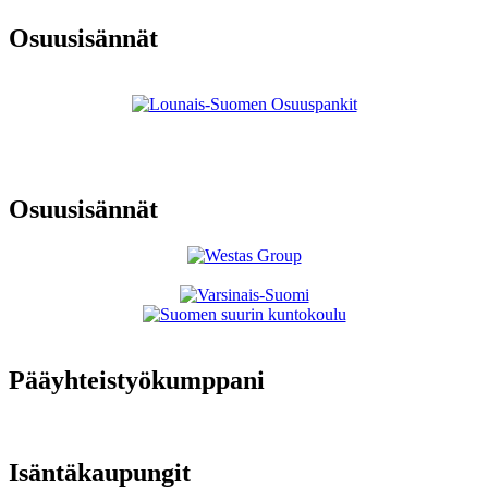
Osuusisännät
Osuusisännät
Pääyhteistyökumppani
Isäntäkaupungit