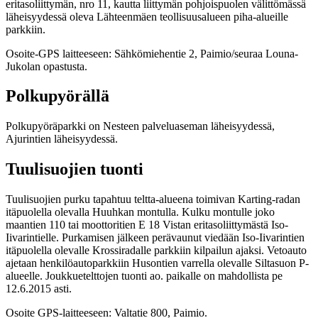
eritasoliittymän, nro 11, kautta liittymän pohjoispuolen välittömässä
läheisyydessä oleva Lähteenmäen teollisuusalueen piha-alueille
parkkiin.
Osoite-GPS laitteeseen: Sähkömiehentie 2, Paimio/seuraa Louna-
Jukolan opastusta.
Polkupyörällä
Polkupyöräparkki on Nesteen palveluaseman läheisyydessä,
Ajurintien läheisyydessä.
Tuulisuojien tuonti
Tuulisuojien purku tapahtuu teltta-alueena toimivan Karting-radan
itäpuolella olevalla Huuhkan montulla. Kulku montulle joko
maantien 110 tai moottoritien E 18 Vistan eritasoliittymästä Iso-
Iivarintielle. Purkamisen jälkeen perävaunut viedään Iso-Iivarintien
itäpuolella olevalle Krossiradalle parkkiin kilpailun ajaksi. Vetoauto
ajetaan henkilöautoparkkiin Husontien varrella olevalle Siltasuon P-
alueelle. Joukkuetelttojen tuonti ao. paikalle on mahdollista pe
12.6.2015 asti.
Osoite GPS-laitteeseen: Valtatie 800, Paimio.