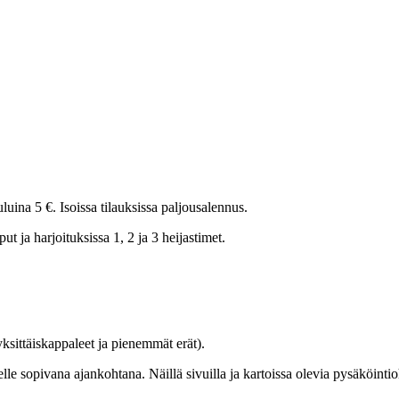
kuluina 5 €. Isoissa tilauksissa paljousalennus.
ut ja harjoituksissa 1, 2 ja 3 heijastimet.
ksittäiskappaleet ja pienemmät erät).
le sopivana ajankohtana. Näillä sivuilla ja kartoissa olevia pysäköintiohj