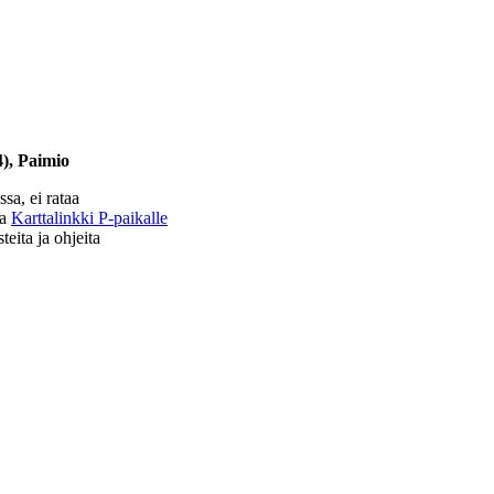
4), Paimio
sa, ei rataa
la
Karttalinkki P-paikalle
eita ja ohjeita