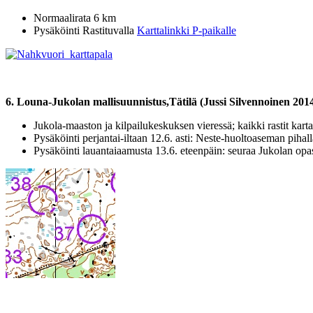
Normaalirata 6 km
Pysäköinti Rastituvalla
Karttalinkki P-paikalle
6. Louna-Jukolan mallisuunnistus,Tätilä (Jussi Silvennoinen 201
Jukola-maaston ja kilpailukeskuksen vieressä; kaikki rastit kartas
Pysäköinti perjantai-iltaan 12.6. asti: Neste-huoltoaseman pihal
Pysäköinti lauantaiaamusta 13.6. eteenpäin: seuraa Jukolan opast