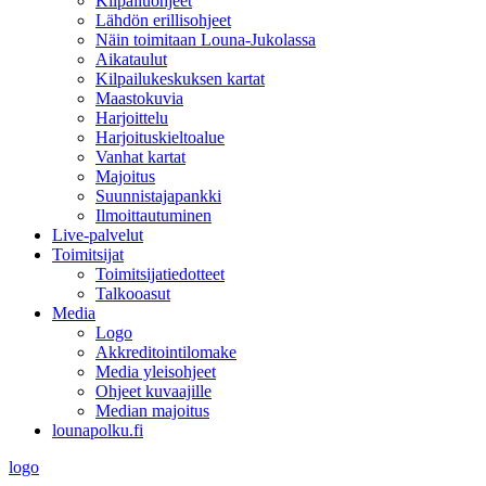
Kilpailuohjeet
Lähdön erillisohjeet
Näin toimitaan Louna-Jukolassa
Aikataulut
Kilpailukeskuksen kartat
Maastokuvia
Harjoittelu
Harjoituskieltoalue
Vanhat kartat
Majoitus
Suunnistajapankki
Ilmoittautuminen
Live-palvelut
Toimitsijat
Toimitsijatiedotteet
Talkooasut
Media
Logo
Akkreditointilomake
Media yleisohjeet
Ohjeet kuvaajille
Median majoitus
lounapolku.fi
logo