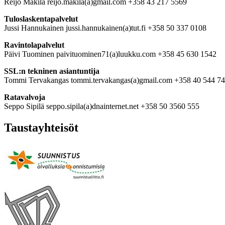
Reijo Mäkilä reijo.makila(a)gmail.com +358 43 217 5569
Tuloslaskentapalvelut
Jussi Hannukainen jussi.hannukainen(a)tut.fi +358 50 337 0108
Ravintolapalvelut
Päivi Tuominen paivituominen71(a)luukku.com +358 45 630 1542
SSL:n tekninen asiantuntija
Tommi Tervakangas tommi.tervakangas(a)gmail.com +358 40 544 7
Ratavalvoja
Seppo Sipilä seppo.sipila(a)dnainternet.net +358 50 3560 555
Taustayhteisöt