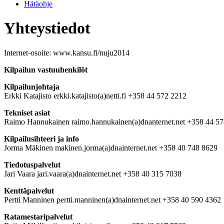
Hätäohje
Yhteystiedot
Internet-osoite: www.kansu.fi/nuju2014
Kilpailun vastuuhenkilöt
Kilpailunjohtaja
Erkki Katajisto erkki.katajisto(a)netti.fi +358 44 572 2212
Tekniset asiat
Raimo Hannukainen raimo.hannukainen(a)dnanternet.net +358 44 5
Kilpailusihteeri ja info
Jorma Mäkinen makinen.jorma(a)dnainternet.net +358 40 748 8629
Tiedotuspalvelut
Jari Vaara jari.vaara(a)dnainternet.net +358 40 315 7038
Kenttäpalvelut
Pertti Manninen pertti.manninen(a)dnainternet.net +358 40 590 4362
Ratamestaripalvelut