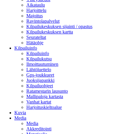
Aikataulu
Harjoittelu
Majoitus
Ravintolapalvelut
Kilpailukeskuksen sijainti / opastus
Kilpailukeskuksen kartta
Seurateltat
Hätäohje
Kilpailuinfo
Kilpailuinfo
Kilpailukutsu
Ilmoittautuminen
Lähtöluettelo
Gps-joukkueet
Juoksijapankki
Kilpailuohjeet
Ratamestarin lausunto
Mallipaloja kartasta
Vanhat kartat
Harjoituskieltoalue
Kuvia
Media
Media
Akkreditointi