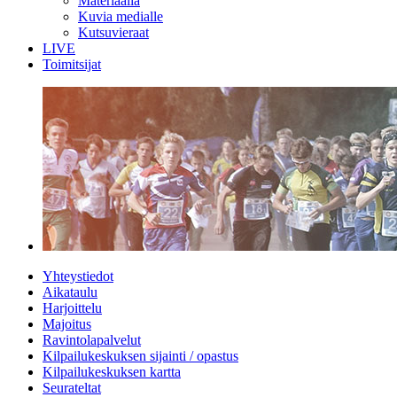
Materiaalia
Kuvia medialle
Kutsuvieraat
LIVE
Toimitsijat
Yhteystiedot
Aikataulu
Harjoittelu
Majoitus
Ravintolapalvelut
Kilpailukeskuksen sijainti / opastus
Kilpailukeskuksen kartta
Seurateltat