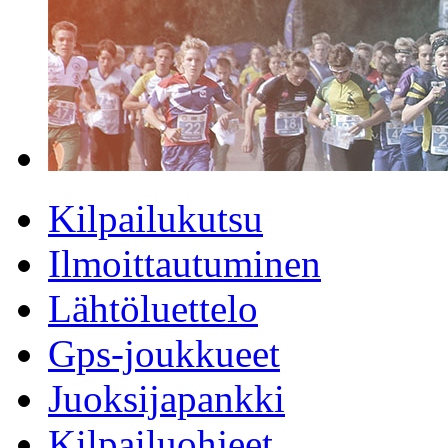
Kilpailukutsu
Ilmoittautuminen
Lähtöluettelo
Gps-joukkueet
Juoksijapankki
Kilpailuohjeet