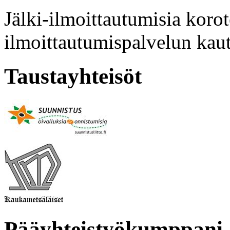
Jälki-ilmoittautumisia koro
ilmoittautumispalvelun kaut
Taustayhteisöt
Pääyhteistyökumppani