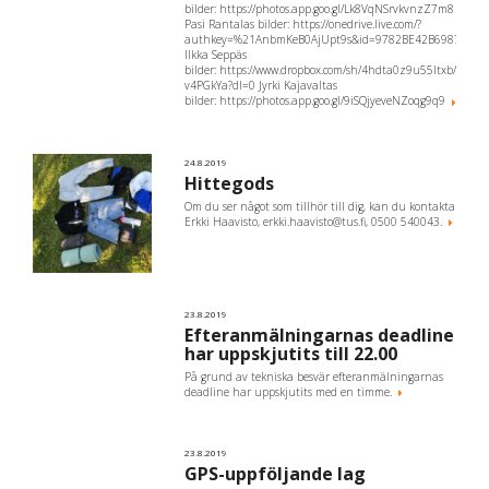
bilder: https://photos.app.goo.gl/Lk8VqNSrvkvnzZ7m8
Pasi Rantalas bilder: https://onedrive.live.com/?
authkey=%21AnbmKeB0AjUpt9s&id=9782BE42B69876B6%
Ilkka Seppäs
bilder: https://www.dropbox.com/sh/4hdta0z9u55ltxb/AACiL1
v4PGkYa?dl=0 Jyrki Kajavaltas
bilder: https://photos.app.goo.gl/9iSQjyeveNZoqg9q9
24.8.2019
Hittegods
Om du ser något som tillhör till dig, kan du kontakta
Erkki Haavisto, erkki.haavisto@tus.fi, 0500 540043.
23.8.2019
Efteranmälningarnas deadline
har uppskjutits till 22.00
På grund av tekniska besvär efteranmälningarnas
deadline har uppskjutits med en timme.
23.8.2019
GPS-uppföljande lag