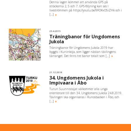
Denna lagen kommer att använda GPS på
sträckorna 2, 5 och 7. GPS-följning kan ses i
liveströmmen på https://youtu.be/9FOKvO5iZHk och i
[…]
23.4.2019
Träningbanor för Ungdomens
Jukola
Träningbanor för Ungdomens Jukola 2019 har
byggts i Kuninkoja, som ligger nästan tävlingens
tärranget. Det finns tre banor totalt som […]
21.12.2018
34. Ungdomens Jukola i
Impivaara i Åbo
Turun Suunnistajat välkommer alla unga
orienterare till den 34. Ungdomens Jukola 24.8.2019.
Tävlingen ska organiseras i Runosbacken i Åbo, och
[…]