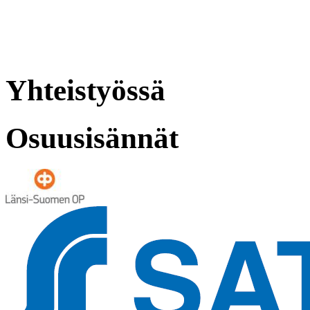
Yhteistyössä
Osuusisännät