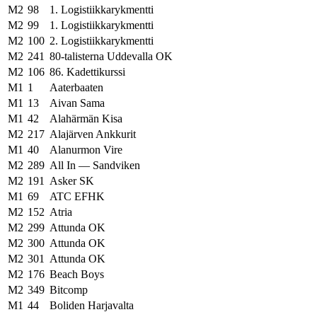
M2
98
1. Logistiikkarykmentti
M2
99
1. Logistiikkarykmentti
M2
100
2. Logistiikkarykmentti
M2
241
80-talisterna Uddevalla OK
M2
106
86. Kadettikurssi
M1
1
Aaterbaaten
M1
13
Aivan Sama
M1
42
Alahärmän Kisa
M2
217
Alajärven Ankkurit
M1
40
Alanurmon Vire
M2
289
All In — Sandviken
M2
191
Asker SK
M1
69
ATC EFHK
M2
152
Atria
M2
299
Attunda OK
M2
300
Attunda OK
M2
301
Attunda OK
M2
176
Beach Boys
M2
349
Bitcomp
M1
44
Boliden Harjavalta