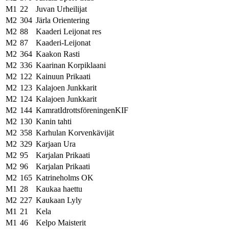
M1
22
Juvan Urheilijat
M2
304
Järla Orientering
M2
88
Kaaderi Leijonat res
M2
87
Kaaderi-Leijonat
M2
364
Kaakon Rasti
M2
336
Kaarinan Korpiklaani
M2
122
Kainuun Prikaati
M2
123
Kalajoen Junkkarit
M2
124
Kalajoen Junkkarit
M2
144
KamratIdrottsföreningenKIF
M2
130
Kanin tahti
M2
358
Karhulan Korvenkävijät
M2
329
Karjaan Ura
M2
95
Karjalan Prikaati
M2
96
Karjalan Prikaati
M2
165
Katrineholms OK
M1
28
Kaukaa haettu
M2
227
Kaukaan Lyly
M1
21
Kela
M1
46
Kelpo Maisterit