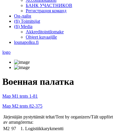
Accommodation
БАНК УЧАСТНИКОВ
Регистрация команд
Он-лайн
(fi) Toimitsijat
(fi) Media
Akkreditointilomake
Ohjeet kuvaajille
lounapolku.fi
logo
Военная палатка
Map M1 tents 1-81
Map M2 tents 82-375
Järjestäjän pystyttämät teltat/Tent by organizers/Tält uppfört
av arrangörerna:
M2
97
1. Logistiikkarykmentti