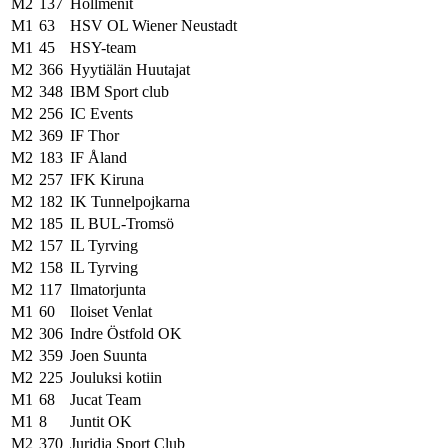
M2
137
Hollmenit
M1
63
HSV OL Wiener Neustadt
M1
45
HSY-team
M2
366
Hyytiälän Huutajat
M2
348
IBM Sport club
M2
256
IC Events
M2
369
IF Thor
M2
183
IF Åland
M2
257
IFK Kiruna
M2
182
IK Tunnelpojkarna
M2
185
IL BUL-Tromsö
M2
157
IL Tyrving
M2
158
IL Tyrving
M2
117
Ilmatorjunta
M1
60
Iloiset Venlat
M2
306
Indre Östfold OK
M2
359
Joen Suunta
M2
225
Jouluksi kotiin
M1
68
Jucat Team
M1
8
Juntit OK
M2
370
Juridia Sport Club