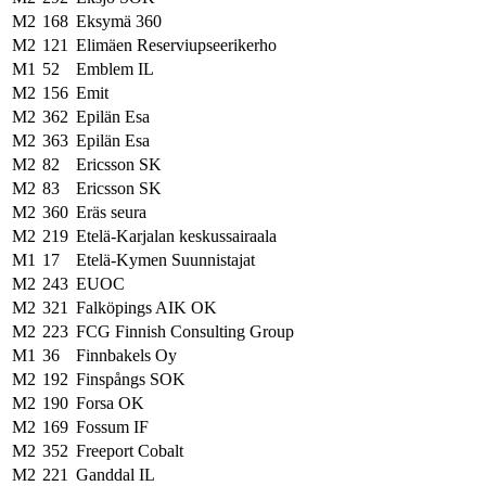
M2
168
Eksymä 360
M2
121
Elimäen Reserviupseerikerho
M1
52
Emblem IL
M2
156
Emit
M2
362
Epilän Esa
M2
363
Epilän Esa
M2
82
Ericsson SK
M2
83
Ericsson SK
M2
360
Eräs seura
M2
219
Etelä-Karjalan keskussairaala
M1
17
Etelä-Kymen Suunnistajat
M2
243
EUOC
M2
321
Falköpings AIK OK
M2
223
FCG Finnish Consulting Group
M1
36
Finnbakels Oy
M2
192
Finspångs SOK
M2
190
Forsa OK
M2
169
Fossum IF
M2
352
Freeport Cobalt
M2
221
Ganddal IL