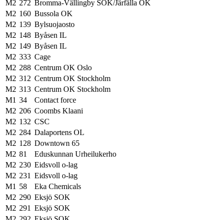
M2
272
Bromma-Vällingby SOK/Järfälla OK
M2
160
Bussola OK
M2
139
Bylsuojaosto
M2
148
Byåsen IL
M2
149
Byåsen IL
M2
333
Cage
M2
288
Centrum OK Oslo
M2
312
Centrum OK Stockholm
M2
313
Centrum OK Stockholm
M1
34
Contact force
M2
206
Coombs Klaani
M2
132
CSC
M2
284
Dalaportens OL
M2
128
Downtown 65
M2
81
Eduskunnan Urheilukerho
M2
230
Eidsvoll o-lag
M2
231
Eidsvoll o-lag
M1
58
Eka Chemicals
M2
290
Eksjö SOK
M2
291
Eksjö SOK
M2
292
Eksjö SOK