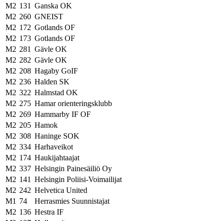
M2
131
Ganska OK
M2
260
GNEIST
M2
172
Gotlands OF
M2
173
Gotlands OF
M2
281
Gävle OK
M2
282
Gävle OK
M2
208
Hagaby GoIF
M2
236
Halden SK
M2
322
Halmstad OK
M2
275
Hamar orienteringsklubb
M2
269
Hammarby IF OF
M2
205
Hamok
M2
308
Haninge SOK
M2
334
Harhaveikot
M2
174
Haukijahtaajat
M2
337
Helsingin Painesäiliö Oy
M2
141
Helsingin Poliisi-Voimailijat
M2
242
Helvetica United
M1
74
Herrasmies Suunnistajat
M2
136
Hestra IF