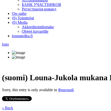
Accommodation
БАНК УЧАСТНИКОВ
Регистрация команд
Он-лайн
(fi) Toimitsijat
(fi) Media
Akkreditointilomake
Ohjeet kuvaajille
lounapolku.fi
logo
(suomi) Louna-Jukola mukana H
Sorry, this entry is only available in
Финский
« Back