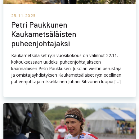
25.11.2025
Petri Paukkunen
Kaukametsäläisten
puheenjohtajaksi
Kaukametsäläiset ry:n vuosikokous on valinnut 22.11.
kokouksessaan uudeksi puheenjohtajakseen
kaarinalaisen Petri Paukkusen. Jukolan viestin perustaja-
ja omistajayhdistyksen Kaukametsäläiset ry:n edellinen
puheenjohtaja mikkeliläinen Juhani Sihvonen luopui […]