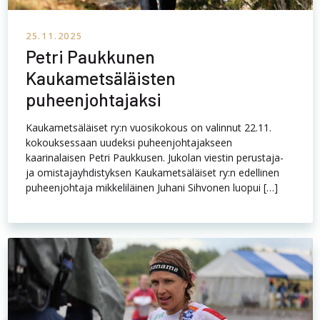
25.11.2025
Petri Paukkunen
Kaukametsäläisten
puheenjohtajaksi
Kaukametsäläiset ry:n vuosikokous on valinnut 22.11.
kokouksessaan uudeksi puheenjohtajakseen
kaarinalaisen Petri Paukkusen. Jukolan viestin perustaja-
ja omistajayhdistyksen Kaukametsäläiset ry:n edellinen
puheenjohtaja mikkeliläinen Juhani Sihvonen luopui […]