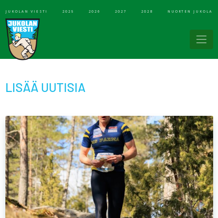
JUKOLAN VIESTI
2025
2026
2027
2028
NUORTEN JUKOLA
LISÄÄ UUTISIA