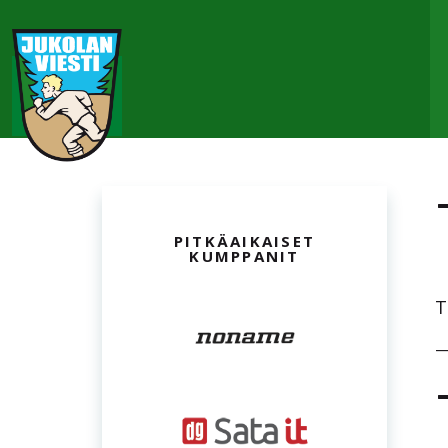
VUODESTA TOISEEN
MUKANA
T
—