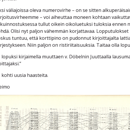
ksi väliajoissa oleva numerovirhe – on se sitten alkuperäisai
irjoitusvirheemme – voi aiheuttaa moneen kohtaan vaikuttav
lkuinnostuksessa tullut oikein oikoluetuksi tuloksia ennen niid
ehdä. Olisi nyt paljon vähemmän korjattavaa. Lopputulokset ki
oskus tuntuu, että korttipino on pudonnut kirjoittajalta lattia
ärjestykseen. Niin paljon on ristiriitaisuuksia. Taitaa olla lop
a lopuksi kirjaimella muuttaen v. Döbelnin Juuttaalla lausum
oittajaksi.”
a kohti uusia haasteita.
eimo