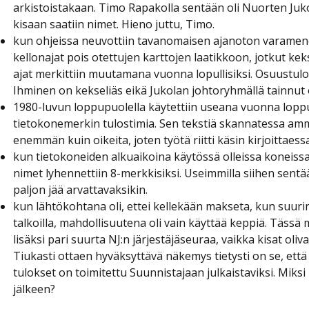
arkistoistakaan. Timo Rapakolla sentään oli Nuorten Juko
kisaan saatiin nimet. Hieno juttu, Timo.
kun ohjeissa neuvottiin tavanomaisen ajanoton varamenett
kellonajat pois otettujen karttojen laatikkoon, jotkut kek
ajat merkittiin muutamana vuonna lopullisiksi. Osuustulok
Ihminen on kekseliäs eikä Jukolan johtoryhmällä tainnut ol
1980-luvun loppupuolella käytettiin useana vuonna loppu
tietokonemerkin tulostimia. Sen tekstiä skannatessa ammat
enemmän kuin oikeita, joten työtä riitti käsin kirjoittaessa
kun tietokoneiden alkuaikoina käytössä olleissa koneissa 
nimet lyhennettiin 8-merkkisiksi. Useimmilla siihen se
paljon jää arvattavaksikin.
kun lähtökohtana oli, ettei kellekään makseta, kun suurin
talkoilla, mahdollisuutena oli vain käyttää keppiä. Tässä
lisäksi pari suurta NJ:n järjestäjäseuraa, vaikka kisat oliva
Tiukasti ottaen hyväksyttävä näkemys tietysti on se, että
tulokset on toimitettu Suunnistajaan julkaistaviksi. Mik
jälkeen?