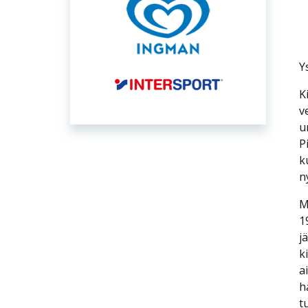
Y
K
v
u
P
k
n
M
1
j
k
a
h
t