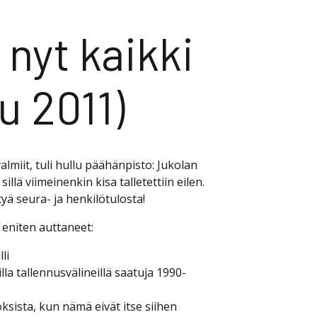
 nyt kaikki
u 2011)
almiit, tuli hullu päähänpisto: Jukolan
illä viimeinenkin kisa talletettiin eilen.
tyä seura- ja henkilötulosta!
t eniten auttaneet:
li
la tallennusvälineillä saatuja 1990-
oksista, kun nämä eivät itse siihen