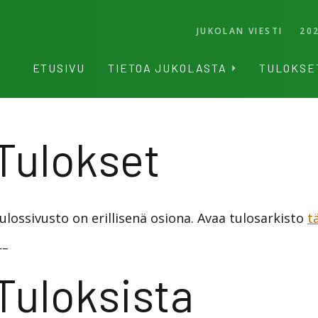
JUKOLAN VIESTI
20
ETUSIVU
TIETOA JUKOLASTA
TULOKSE
Tulokset
ulossivusto on erillisenä osiona. Avaa tulosarkisto
t
–
Tuloksista