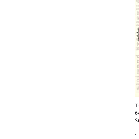
T
6
S
.