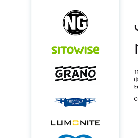
1
(
E
O