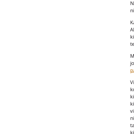
N
n
K
A
k
t
M
j
p
V
k
k
k
v
n
t
ki