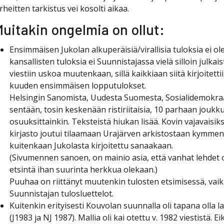
irheitten tarkistus vei kosolti aikaa.
uitakin ongelmia on ollut:
Ensimmäisen Jukolan alkuperäisiä/virallisia tuloksia ei o
kansallisten tuloksia ei Suunnistajassa vielä silloin julkais
viestiin uskoa muutenkaan, sillä kaikkiaan siitä kirjoitet
kuuden ensimmäisen lopputulokset.
Helsingin Sanomista, Uudesta Suomesta, Sosialidemokraat
sentään, tosin keskenään ristiriitaisia, 10 parhaan joukk
osuuksittainkin. Teksteistä hiukan lisää. Kovin vajavaisiks
kirjasto joutui tilaamaan Urajärven arkistostaan kymmeniä 
kuitenkaan Jukolasta kirjoitettu sanaakaan.
(Sivumennen sanoen, on mainio asia, että vanhat lehdet on
etsintä ihan suurinta herkkua olekaan.)
Puuhaa on riittänyt muutenkin tulosten etsimisessä, vaik
Suunnistajan tulosluettelot.
Kuitenkin erityisesti Kouvolan suunnalla oli tapana olla l
(J1983 ja NJ 1987). Mallia oli kai otettu v. 1982 viestistä. 