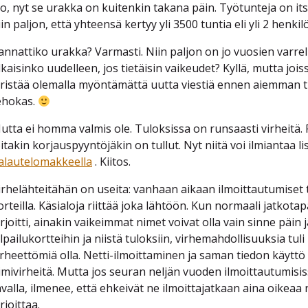
o, nyt se urakka on kuitenkin takana päin. Työtunteja on itse
iin paljon, että yhteensä kertyy yli 3500 tuntia eli yli 2 henki
annattiko urakka? Varmasti. Niin paljon on jo vuosien varrell
lkaisinko uudelleen, jos tietäisin vaikeudet? Kyllä, mutta jois
iristää olemalla myöntämättä uutta viestiä ennen aiemman 
ehokas.
utta ei homma valmis ole. Tuloksissa on runsaasti virheitä. 
oitakin korjauspyyntöjäkin on tullut. Nyt niitä voi ilmiantaa l
alautelomakkeella
. Kiitos.
irhelähteitähän on useita: vanhaan aikaan ilmoittautumiset tul
orteilla. Käsialoja riittää joka lähtöön. Kun normaali jatkotapa
irjoitti, ainakin vaikeimmat nimet voivat olla vain sinne päin j
ilpailukortteihin ja niistä tuloksiin, virhemahdollisuuksia tuli 
irheettömiä olla. Netti-ilmoittaminen ja saman tiedon käyttö e
imivirheitä. Mutta jos seuran neljän vuoden ilmoittautumisis
avalla, ilmenee, että ehkeivät ne ilmoittajatkaan aina oikeaa 
rjoittaa.