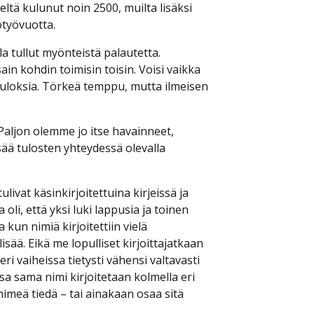
ltä kulunut noin 2500, muilta lisäksi
lötyövuotta.
a tullut myönteistä palautetta.
sain kohdin toimisin toisin. Voisi vaikka
tuloksia. Törkeä temppu, mutta ilmeisen
Paljon olemme jo itse havainneet,
isää tulosten yhteydessä olevalla
ivat käsinkirjoitettuina kirjeissä ja
 oli, että yksi luki lappusia ja toinen
a kun nimiä kirjoitettiin vielä
lisää. Eikä me lopulliset kirjoittajatkaan
ri vaiheissa tietysti vähensi valtavasti
sa sama nimi kirjoitetaan kolmella eri
nimeä tiedä – tai ainakaan osaa sitä