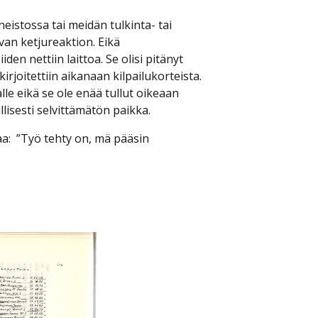
neistossa tai meidän tulkinta- tai
an ketjureaktion. Eikä
en nettiin laittoa. Se olisi pitänyt
rjoitettiin aikanaan kilpailukorteista.
lle eikä se ole enää tullut oikeaan
ullisesti selvittämätön paikka.
aa: ”Työ tehty on, mä pääsin