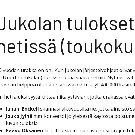
Jukolan tulokset
netissä (toukoku
0 vuoden urakka on ohi. Kun Jukolan järjestelyohjeet olivat v
ja Nuorten Jukolan) tulokset pitää saada nettiin. Nyt ne ovat, s
i se niin helppoa ollut kuin alussa oletti – yli 400.000 käsitel
n heti aluksi syytä kiittää niitä ystäviäni, jotka urakassa ova
Juhani Enckell
skannasi alkuvuosilta ne, jotka aineisto sal
Jouko Jylhä
mm. konvertoi jo yleisestä käytöstä poistuneil
luvun tuloksia
Paavo Oksanen
kirjoitti osia monien isojen seurojen tul