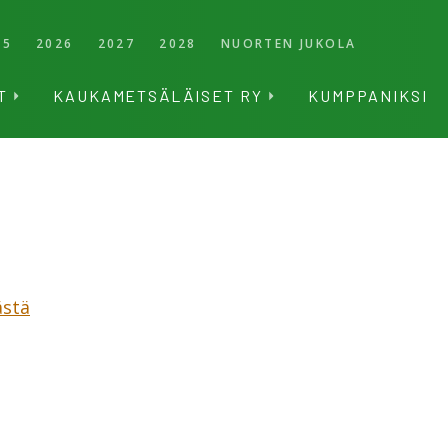
25
2026
2027
2028
NUORTEN JUKOLA
T
KAUKAMETSÄLÄISET RY
KUMPPANIKSI
ästä