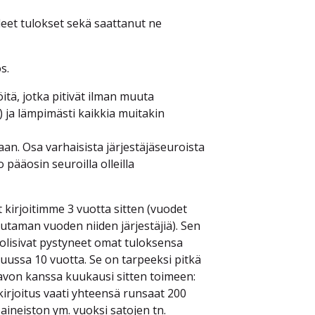
lleet tulokset sekä saattanut ne
s.
itä, jotka pitivät ilman muuta
 ja lämpimästi kaikkia muitakin
aan. Osa varhaisista järjestäjäseuroista
 pääosin seuroilla olleilla
 kirjoitimme 3 vuotta sitten (vuodet
utaman vuoden niiden järjestäjiä). Sen
t olisivat pystyneet omat tuloksensa
uussa 10 vuotta. Se on tarpeeksi pitkä
aavon kanssa kuukausi sitten toimeen:
 kirjoitus vaati yhteensä runsaat 200
-aineiston ym. vuoksi satojen tn.