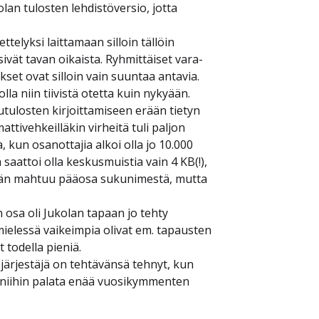
lan tulosten lehdistöversio, jotta
elyksi laittamaan silloin tällöin
sivät tavan oikaista. Ryhmittäiset vara-
set ovat silloin vain suuntaa antavia.
la niin tiivistä otetta kuin nykyään.
tulosten kirjoittamiseen erään tietyn
tivehkeilläkin virheitä tuli paljon
, kun osanottajia alkoi olla jo 10.000
saattoi olla keskusmuistia vain 4 KB(!),
ntään mahtuu pääosa sukunimestä, mutta
 osa oli Jukolan tapaan jo tehty
 mielessä vaikeimpia olivat em. tapausten
t todella pieniä.
 järjestäjä on tehtävänsä tehnyt, kun
si niihin palata enää vuosikymmenten