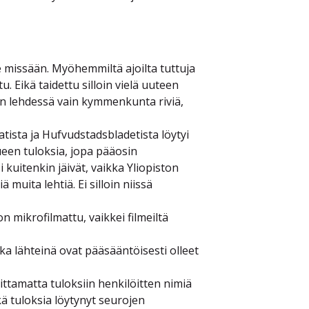
le missään. Myöhemmiltä ajoilta tuttuja
tu. Eikä taidettu silloin vielä uuteen
tiin lehdessä vain kymmenkunta riviä,
ista ja Hufvudstadsbladetista löytyi
ueen tuloksia, jopa pääosin
i kuitenkin jäivät, vaikka Yliopiston
muita lehtiä. Ei silloin niissä
 mikrofilmattu, vaikkei filmeiltä
ka lähteinä ovat pääsääntöisesti olleet
aittamatta tuloksiin henkilöitten nimiä
Eikä tuloksia löytynyt seurojen