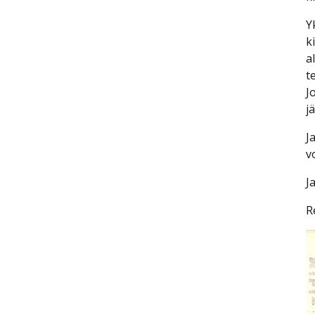
Y
k
a
t
J
j
J
v
J
R