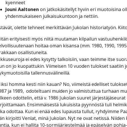
kyenneet
Jouni Aaltonen
on jatkokäsitellyt hyvin eri muotoisina o
yhdenmukaiseen julkaisukuntoon ja nettiin.
stävät, olette tehneet merkittävän Jukolan historiatyön. Kiito
iitän erityisesti myös niitä muutaman kilpailun vastuuhenkilö
elvollisuutenaan hoitaa oman kisansa (mm. 1980, 1990, 1995)
rakkaan osallistuneita.
ikkuseuroja ei edes kysytty talkoisiin, vaan teimme itse suor
un on jo kuopattukin. Viimeisen 10 vuoden tulokset saatiin jo
ykymuotoisilla tallennusvälineillä.
iksi homma kesti niin kauan? No, viimeistä edelliset tulokset
987 ja 1989, odoteltuani muiden jo valmistuttua turhaan mu
älkeen odottelin, että v. 1986 Jukolan suuret järjestäjäseura
irjoittamaan. Ensimmäisestä lukuisista pyynnöstä tuli helmik
ika odottaa. Kun ei enää edes lupausta tullut, ryhdyimme P
än kirjoitti Venlat, minä Jukolan. Nyt ne ovat netissä. Niiden
untia, kun ei hallita 10-sormijärjestelmää ja epäselvän pohja