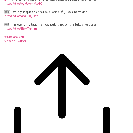
https://t.co/AykUwmMxHC
🇸🇪 Tävlingsinbjudan är nu publicerad på Jukola-hemsidan:
https://t.co/Ab4jOQDYpF
🇬🇧 The event invitation is now published on the Jukola webpage:
https://t.co/IRvXYnxIfm
#jukolanviesti
View on Twitter