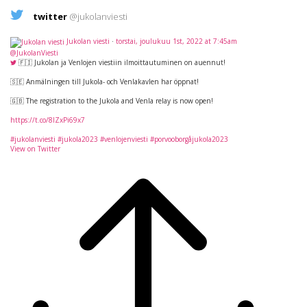
twitter
@jukolanviesti
Jukolan viesti
·
torstai, joulukuu 1st, 2022 at 7:45am
@JukolanViesti
🇫🇮 Jukolan ja Venlojen viestiin ilmoittautuminen on auennut!
🇸🇪 Anmälningen till Jukola- och Venlakavlen har öppnat!
🇬🇧 The registration to the Jukola and Venla relay is now open!
https://t.co/8lZxPi69x7
#jukolanviesti
#jukola2023
#venlojenviesti
#porvooborgåjukola2023
View on Twitter