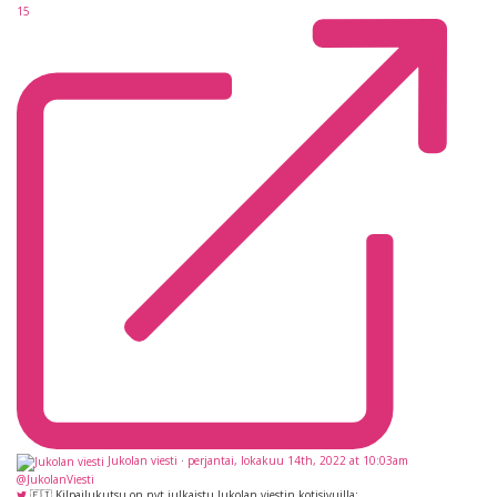
15
Jukolan viesti
·
perjantai, lokakuu 14th, 2022 at 10:03am
@JukolanViesti
🇫🇮 Kilpailukutsu on nyt julkaistu Jukolan viestin kotisivuilla: