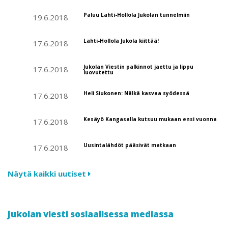
Paluu Lahti-Hollola Jukolan tunnelmiin
19.6.2018
Lahti-Hollola Jukola kiittää!
17.6.2018
Jukolan Viestin palkinnot jaettu ja lippu
17.6.2018
luovutettu
Heli Siukonen: Nälkä kasvaa syödessä
17.6.2018
Kesäyö Kangasalla kutsuu mukaan ensi vuonna
17.6.2018
Uusintalähdöt pääsivät matkaan
17.6.2018
Näytä kaikki uutiset
Jukolan viesti sosiaalisessa mediassa