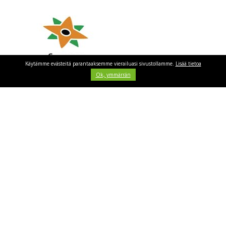
Käytämme evästeitä parantaaksemme vierailuasi sivustollamme.
Lisää tietoa
Ok, ymmärrän
Info
Kilpailijat
Toimitsijat
Kumppanit
Media
Majoitus
Tulokset