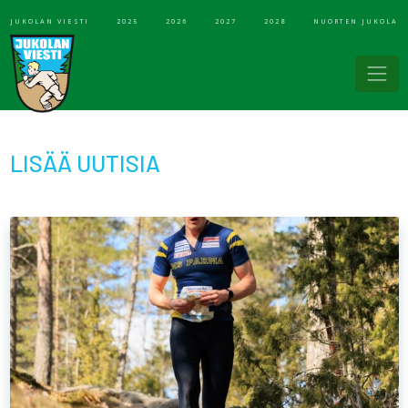
JUKOLAN VIESTI
2025
2026
2027
2028
NUORTEN JUKOLA
LISÄÄ UUTISIA