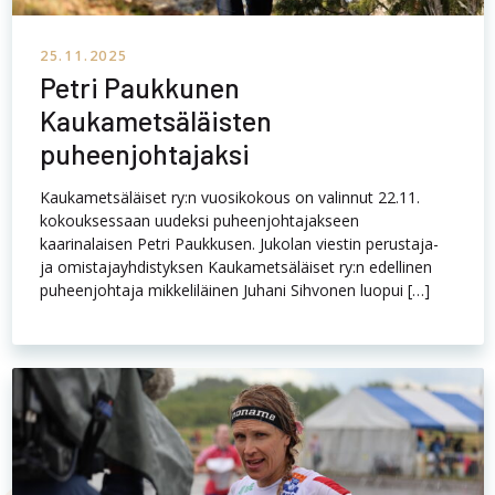
25.11.2025
Petri Paukkunen
Kaukametsäläisten
puheenjohtajaksi
Kaukametsäläiset ry:n vuosikokous on valinnut 22.11.
kokouksessaan uudeksi puheenjohtajakseen
kaarinalaisen Petri Paukkusen. Jukolan viestin perustaja-
ja omistajayhdistyksen Kaukametsäläiset ry:n edellinen
puheenjohtaja mikkeliläinen Juhani Sihvonen luopui […]